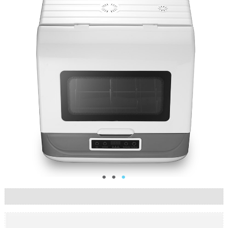
●
●
●